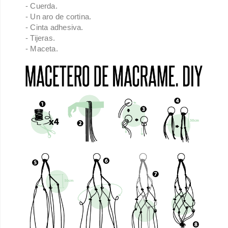
- Cuerda.
- Un aro de cortina.
- Cinta adhesiva.
- Tijeras.
- Maceta.