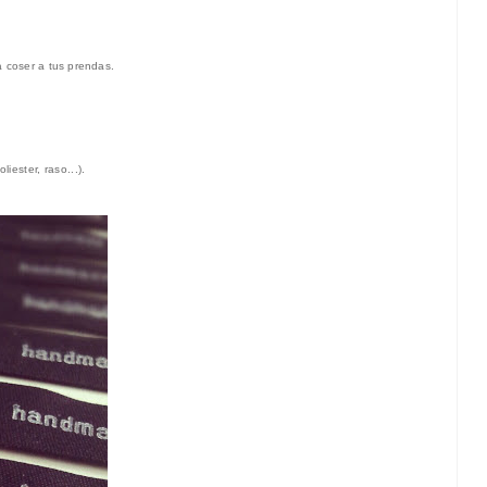
a coser
a t
us prendas
.
liester
,
raso...).