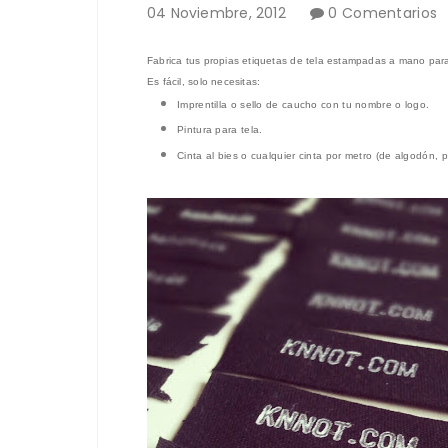
04
Noviembre
,
2012
0 Comentarios
Fabrica tus propias e
tiquetas de tela estampadas a mano p
ar
Es fácil
, solo
n
ecesitas:
I
mprentilla o sello de caucho
con tu nombre o logo.
P
intura para tela.
Cinta
al
bies
o cualquier cinta por metro
(de
algodón, po