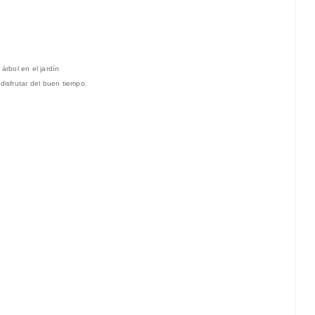
árbol en el jardín
disfrutar del buen tiempo.