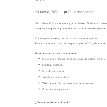
23
Mayo
,
2013
0 Comentarios
Siii... Viene el fin de semana y ya no llueve.
Si tienes un buen 
o alguna marquesina practicable
ya no tienes excusa para no 
Co
nstruye un colump
io en el patio o donde tu quieras.
Este es un tutorial para bricoexpertos
pero
#DIY ¡y diviértete!
Materiales para hacer
un
columpio:
Listones de m
adera (si es reciclad
a de palets, mejor).
Lijadora electrica
.
Cola de carpintero
.
T
ornillos
y destornillador.
Taladradora
+ broca fresadora para madera.
Cuerda
y mosquetones.
¿Cómo contruir un columpio?