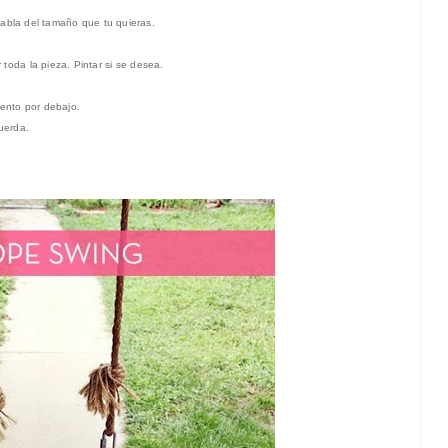
abla del tamaño que tu quieras.
 toda la pieza. Pintar si
se desea.
iento por d
ebajo
.
cuerda
.