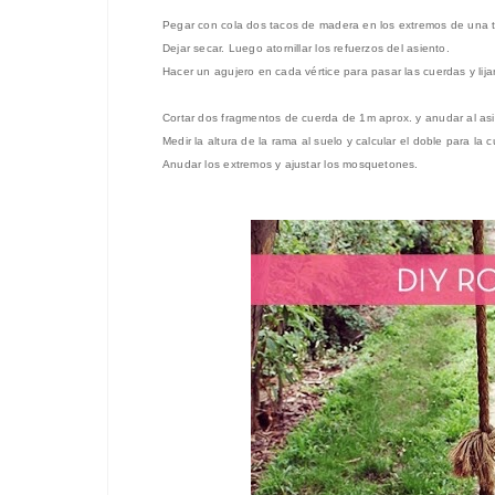
Pegar con cola dos tacos de madera en los extremos de una t
Dejar secar.
Luego atornillar los refuerzo
s del asiento.
Hacer
un
agujero
en
cada vértic
e
para pasar las cuerdas y lijar
Cortar dos fragmentos de cuerda de
1m aprox. y a
nudar
al as
Medir
la altura de
la rama al suelo y calcular el doble para la 
Anudar los extremos y
a
justar los mosquet
ones
.