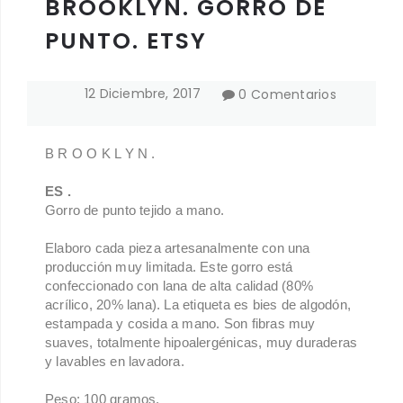
BROOKLYN. GORRO DE
PUNTO. ETSY
12
Diciembre
,
2017
0 Comentarios
B R O O K L Y N .
ES .
Gorro de punto tejido a mano.
Elaboro cada pieza artesanalmente con una
producción muy limitada.
Este gorro está
confeccionado con lana de alta calidad (80%
acrílico, 20% lana)
.
La etiqueta es bies de algodón,
estampada y cosida a mano. Son fibras muy
suaves, totalmente hipoalergénicas, muy duraderas
y lavables en lavadora.
Peso: 100 gramos.