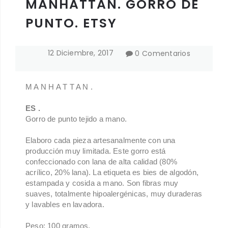
MANHATTAN. GORRO DE
PUNTO. ETSY
12
Diciembre
,
2017
0 Comentarios
M A N H A T T A N .
ES .
Gorro de punto tejido a mano.
Elaboro cada pieza artesanalmente con una
producción muy limitada.
Este gorro está
confeccionado con lana de alta calidad (80%
acrílico, 20% lana)
.
La etiqueta es bies de algodón,
estampada y cosida a mano. Son fibras muy
suaves, totalmente hipoalergénicas, muy duraderas
y lavables en lavadora.
Peso: 100 gramos.