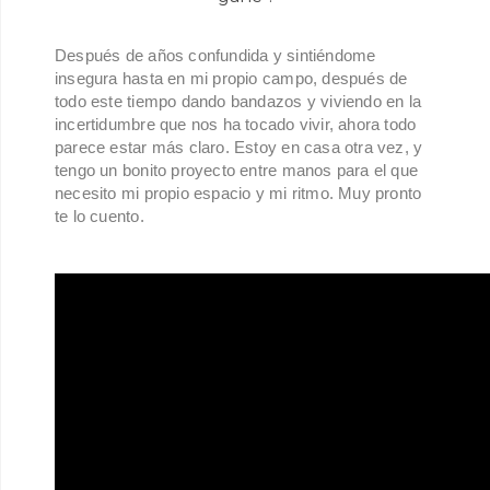
Después de años confundida y sintiéndome
insegura hasta en mi propio campo, después de
todo este tiempo dando bandazos y viviendo en la
incertidumbre que nos ha tocado vivir, ahora todo
parece estar más claro. Estoy en casa otra vez, y
tengo un bonito proyecto entre manos para el que
necesito mi propio espacio y mi ritmo. Muy pronto
te lo cuento.